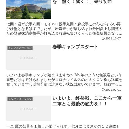
を「熱く！鷹く！」乗り切れ
七回：岩嵜投手八回：モイネロ投手九回：森投手この3人がそろい再
び鉄壁となるはずでしたが、岩嵜投手が撃ち込まれ数回炎上し調整の
ため登録抹消森投手が打ち込まれ逆転負けくらった後登板機会なし昨
日はモイネロ投手が調整で投げましたが打たれました。 先...
2021.10.07
春季キャンプスタート
インフォメーション
いよいよ春季キャンプが始まりますね〜⚾️昨年のような無観客という
事態だけは避けられましたがコロナウイルスのオミクロン株も猛威を
奮っていますし以前予断は許さない状況は続いています。観戦するよ
って方は今一度下記に定める感染対策を万全にして臨んで...
2022.02.01
いよいよ、終盤戦、ここから一軍
インフォメーション
二軍とも最後の底力を！！
一軍 鷹の祭典も１勝しか挙げられず、七月にはまさかの１２連敗も