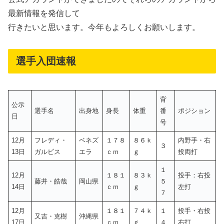
最新情報を発信して
行きたいと思います。今年もよろしくお願いします。
選手入団速報
背
公示
選手名
出身地
身長
体重
番
ポジション
日
号
12月
フレディ・
ベネズ
１７８
８６ｋ
内野手・右
３
13日
ガルビス
エラ
ｃｍ
ｇ
投両打
１
12月
１８１
８３ｋ
投手：右投
藤井・皓哉
岡山県
５
14日
ｃｍ
ｇ
左打
７
12月
１８１
７４ｋ
１
投手・右投
又吉・克樹
沖縄県
17日
ｃｍ
ｇ
４
右打