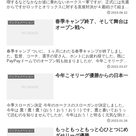
喫するなどなかなか波に乗れないホークス一軍ですが、正式には先週
からですがロッテとオリックスに対する直接対決が４週続けて組まれ
ています。ここでしっかりと底力を発揮してもらってまずは...
2023.08.22
春季キャンプ終了、そして舞台は
インフォメーション
オープン戦へ
春季キャンプ ついに、１ヶ月にわたる春季キャンプが終了しまし
た。監督、コーチ、選手の皆さん、ホントにお疲れ様でした。既に
PayPayドームでのオープン戦も始まりましたが、今年こそリーグ優
勝からの日本一を達成してもらい来年の春季キャンプ時には...
2022.03.07
今年こそリーグ優勝からの日本一
インフォメーション
今季スローガン決定 今年のホークスのスローガンが決定しました。
今年は 鷹！鷹！鷹！(おう！おう！おう！) です。鷹と書いておうっ
て読むのを知りませんでしたが、今年はおう！と明るく元気な掛け声
で全員全力でプレーしてもらいリーグ優勝と日本一だけ...
2023.01.26
もっともっともっと心ひとつにめ
インフォメーション
ざせリーグ優勝