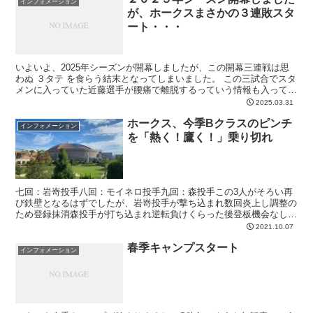
インフォメーション
が、ホークスまさかの３連敗スタ
ート・・・
いよいよ、2025年シーズンが開幕しましたが、この開幕三連戦は思
わぬ ３タテ を食らう結末となってしまいました。 この三試合でスタ
メンに入っていた近藤選手が腰痛で離脱するっていう情報も入ってき
ました。 ただ、まだ始まったばかりで143分の3...
2025.03.31
ホークス、今季Bクラスのピンチ
インフォメーション
を「熱く！鷹く！」乗り切れ
七回：岩嵜投手八回：モイネロ投手九回：森投手この3人がそろい再
び鉄壁となるはずでしたが、岩嵜投手が撃ち込まれ数回炎上し調整の
ため登録抹消森投手が打ち込まれ逆転負けくらった後登板機会なし昨
日はモイネロ投手が調整で投げましたが打たれました。 先...
2021.10.07
春季キャンプスタート
インフォメーション