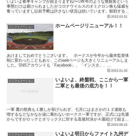
いよいよ春季キャンプが始まりますね〜⚾️昨年のような無観客という
事態だけは避けられましたがコロナウイルスのオミクロン株も猛威を
奮っていますし以前予断は許さない状況は続いています。観戦するよ
って方は今一度下記に定める感染対策を万全にして臨んで...
2022.02.01
ホームページリニューアル！！
インフォメーション
あけましておめでとうございます。 ホークスが今年から藤本監督体
制に変わったこともあり、このwebページも大きくリニューアルしま
した。SNSアカウントも「Facebook」、「インスタ」、
「Twitter」、「LINE」に公式アカウントができ...
2022.01.02
いよいよ、終盤戦、ここから一軍
インフォメーション
二軍とも最後の底力を！！
一軍 鷹の祭典も１勝しか挙げられず、七月にはまさかの１２連敗も
喫するなどなかなか波に乗れないホークス一軍ですが、正式には先週
からですがロッテとオリックスに対する直接対決が４週続けて組まれ
ています。ここでしっかりと底力を発揮してもらってまずは...
2023.08.22
いよいよ明日からファイト九州デ
インフォメーション