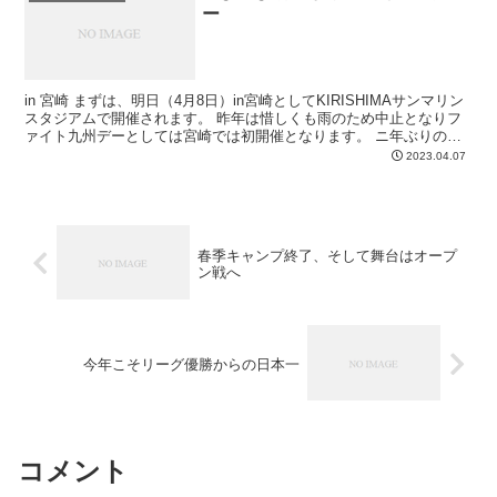
ー
in 宮崎 まずは、明日（4月8日）in宮崎としてKIRISHIMAサンマリン
スタジアムで開催されます。 昨年は惜しくも雨のため中止となりフ
ァイト九州デーとしては宮崎では初開催となります。 ニ年ぶりの想
いを込めて全力で応援しましょう～ in...
2023.04.07
春季キャンプ終了、そして舞台はオープ
ン戦へ
今年こそリーグ優勝からの日本一
コメント