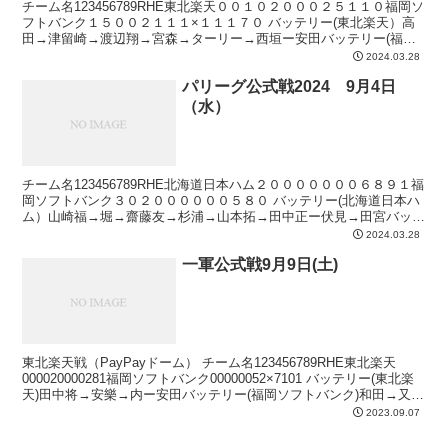
チーム名123456789RHE東北楽天００１０２０００２５１１０福岡ソ
フトバンク１５００２１１１×１１１７０ バッテリー(東北楽天）高
田→津留崎→渡辺翔→宮森→ターリー→西垣ー安田バッテリー(福岡
ソフトバンク）大津→岩井→木村光→オスナ→...
2024.03.28
パリーグ公式戦2024 9月4日
（水）
チーム名123456789RHE北海道日本ハム２０００００００６８９１福
岡ソフトバンク３０２００００００５８０ バッテリー(北海道日本ハ
ム）山崎福→堀→齋藤友→杉浦→山本拓→田中正ー伏見→田宮バッテ
リー(福岡ソフトバンク）大関→杉山→ヘルナ...
2024.03.28
一軍公式戦9月9日(土)
東北楽天戦（PayPayドーム） チーム名123456789RHE東北楽天
000020000281福岡ソフトバンク00000052×7101 バッテリー(東北楽
天)田中将→安樂→内ー安田バッテリー(福岡ソフトバンク)和田→又吉
→甲斐野→藤井...
2023.09.07