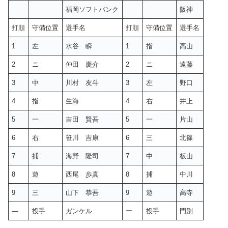
福岡ソフトバンク
阪神
打順
守備位置
選手名
打順
守備位置
選手名
1
左
水谷 瞬
1
指
高山
2
ニ
仲田 慶介
2
ニ
遠藤
3
中
川村 友斗
3
左
野口
4
指
生海
4
右
井上
5
一
吉田 賢吾
5
一
片山
6
右
笹川 吉康
6
三
北篠
7
捕
海野 隆司
7
中
板山
8
遊
西尾 歩真
8
捕
中川
9
三
山下 恭吾
9
遊
高寺
—
投手
ガンケル
ー
投手
門別