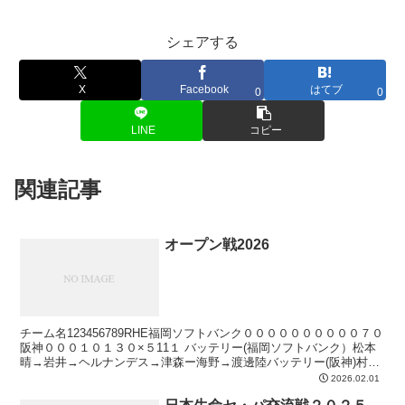
シェアする
X
Facebook
はてブ
0
0
LINE
コピー
関連記事
オープン戦2026
チーム名123456789RHE福岡ソフトバンク００００００００００７０
阪神０００１０１３０×５11１ バッテリー(福岡ソフトバンク）松本
晴→岩井→ヘルナンデス→津森ー海野→渡邊陸バッテリー(阪神)村上
→工藤→岩崎→石黒→椎葉→桐敷→木下ー...
2026.02.01