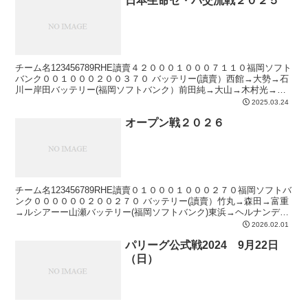
日本生命セ・パ交流戦２０２５
チーム名123456789RHE讀賣４２０００１０００７１１０福岡ソフト
バンク００１０００２００３７０ バッテリー(讀賣）西館→大勢→石
川ー岸田バッテリー(福岡ソフトバンク）前田純→大山→木村光→大
野→大江ー渡邊陸本塁打なし勝利投手西館 1...
2025.03.24
オープン戦２０２６
チーム名123456789RHE讀賣０１０００１０００２７０福岡ソフトバ
ンク００００００２００２７０ バッテリー(讀賣）竹丸→森田→富重
→ルシアーー山瀬バッテリー(福岡ソフトバンク)東浜→ヘルナンデス
→上茶谷ー海野→渡邊陸本塁打なし
2026.02.01
パリーグ公式戦2024 9月22日
（日）