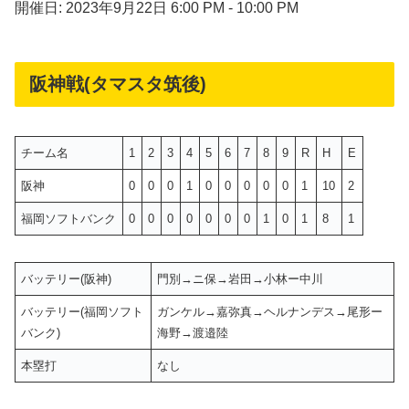
開催日: 2023年9月22日 6:00 PM - 10:00 PM
阪神戦(タマスタ筑後)
チーム名
1
2
3
4
5
6
7
8
9
R
H
E
阪神
0
0
0
1
0
0
0
0
0
1
10
2
福岡ソフトバンク
0
0
0
0
0
0
0
1
0
1
8
1
バッテリー(阪神)
門別→ニ保→岩田→小林ー中川
バッテリー(福岡ソフト
ガンケル→嘉弥真→ヘルナンデス→尾形ー
バンク)
海野→渡邉陸
本塁打
なし