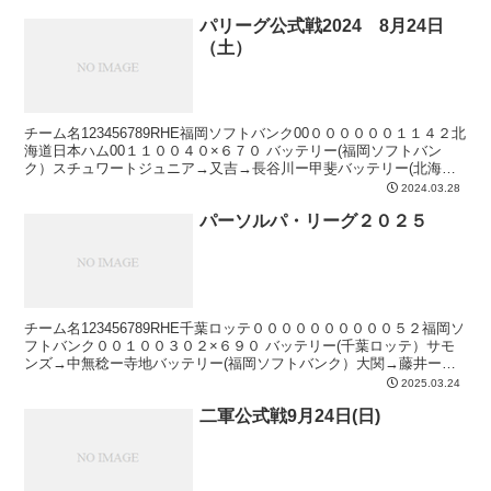
パリーグ公式戦2024 8月24日
（土）
チーム名123456789RHE福岡ソフトバンク00００００００１１４２北
海道日本ハム00１１００４０×６７０ バッテリー(福岡ソフトバン
ク）スチュワートジュニア→又吉→長谷川ー甲斐バッテリー(北海道
日本ハム）北山→マーフィーー田宮本塁打9...
2024.03.28
パーソルパ・リーグ２０２５
チーム名123456789RHE千葉ロッテ００００００００００５２福岡ソ
フトバンク００１００３０２×６９０ バッテリー(千葉ロッテ）サモ
ンズ→中無稔ー寺地バッテリー(福岡ソフトバンク）大関→藤井ー嶺
井→海野本塁打8回裏 山川 ソロ14号勝利...
2025.03.24
二軍公式戦9月24日(日)