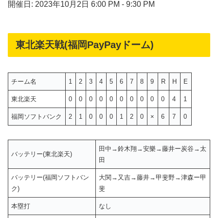
開催日: 2023年10月2日 6:00 PM - 9:30 PM
東北楽天戦(福岡PayPayドーム)
チーム名
1
2
3
4
5
6
7
8
9
R
H
E
東北楽天
0
0
0
0
0
0
0
0
0
0
4
1
福岡ソフトバンク
2
1
0
0
0
1
2
0
×
6
7
0
田中→鈴木翔→安樂→藤井ー炭谷→太
バッテリー(東北楽天)
田
バッテリー(福岡ソフトバン
大関→又吉→藤井→甲斐野→津森ー甲
ク)
斐
本塁打
なし