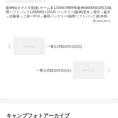
阪神戦(タマスタ筑後) チーム名123456789RHE阪神0400004109132福
岡ソフトバンク12060001×10120 バッテリー(阪神)茨木→望月→森木
→佐藤蓮→ニ保ー中川→藤田バッテリー(福岡ソフトバンク)松本晴→
古川→泉→...
2023.09.11
一軍公式戦10月1日(日)
一軍公式戦10月3日(火)
キャンプフォトアーカイブ