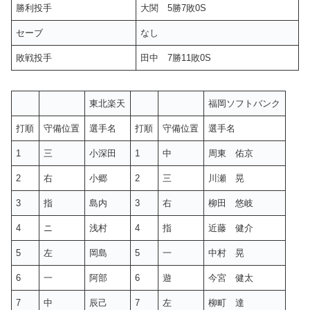
勝利投手
大関 5勝7敗0S
セーブ
なし
敗戦投手
田中 7勝11敗0S
東北楽天
福岡ソフトバンク
打順
守備位置
選手名
打順
守備位置
選手名
1
三
小深田
1
中
周東 佑京
2
右
小郷
2
三
川瀬 晃
3
指
島内
3
右
柳田 悠岐
4
ニ
浅村
4
指
近藤 健介
5
左
岡島
5
一
中村 晃
6
一
阿部
6
遊
今宮 健太
7
中
辰己
7
左
柳町 達