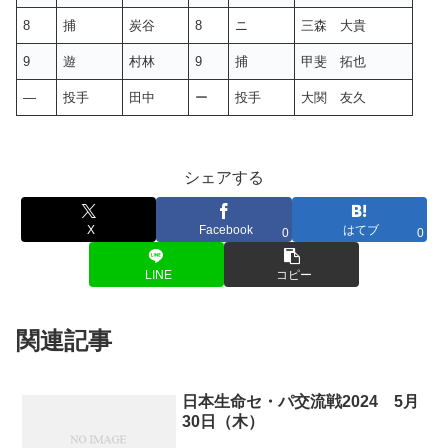
8
捕
炭谷
8
ニ
三森 大貴
9
遊
村林
9
捕
甲斐 拓也
—
投手
田中
ー
投手
大関 友久
シェアする
X
Facebook
はてブ
0
0
LINE
コピー
関連記事
日本生命セ・パ交流戦2024 5月
30日（木）