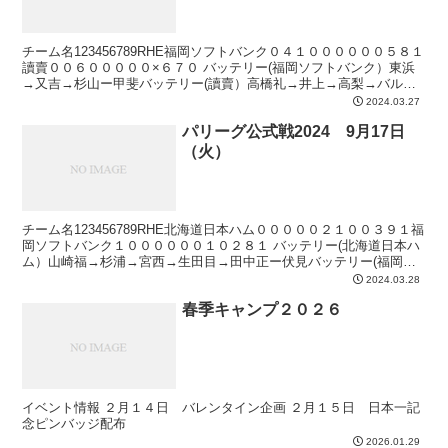
チーム名123456789RHE福岡ソフトバンク０４１００００００５８１
讀賣００６０００００×６７０ バッテリー(福岡ソフトバンク）東浜
→又吉→杉山ー甲斐バッテリー(讀賣）高橋礼→井上→高梨→バルド
ナードー岸田本塁打3回裏 ヘルナンデス 3...
2024.03.27
パリーグ公式戦2024 9月17日
（火）
チーム名123456789RHE北海道日本ハム０００００２１００３９１福
岡ソフトバンク１００００００１０２８１ バッテリー(北海道日本ハ
ム）山崎福→杉浦→宮西→生田目→田中正ー伏見バッテリー(福岡ソ
フトバンク）スチュワートジュニア→岩井→大...
2024.03.28
春季キャンプ２０２６
イベント情報 ２月１４日 バレンタイン企画 ２月１５日 日本一記
念ピンバッジ配布
2026.01.29