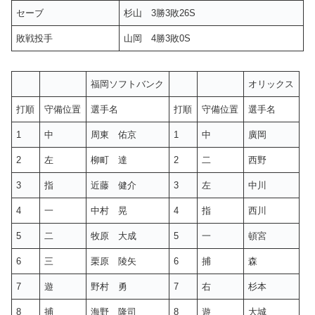
セーブ
杉山 3勝3敗26S
敗戦投手
山岡 4勝3敗0S
福岡ソフトバンク
オリックス
打順
守備位置
選手名
打順
守備位置
選手名
1
中
周東 佑京
1
中
廣岡
2
左
柳町 達
2
二
西野
3
指
近藤 健介
3
左
中川
4
一
中村 晃
4
指
西川
5
二
牧原 大成
5
一
頓宮
6
三
栗原 陵矢
6
捕
森
7
遊
野村 勇
7
右
杉本
8
捕
海野 隆司
8
遊
大城