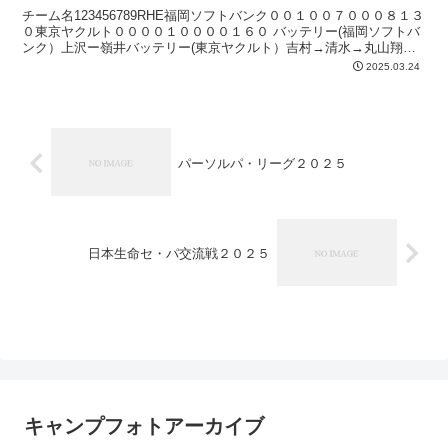
チーム名123456789RHE福岡ソフトバンク００１００７０００８１３
０東京ヤクルト００００１００００１６０ バッテリー(福岡ソフトバ
ンク）上沢ー嶺井バッテリー(東京ヤクルト）吉村→清水→丸山翔→
バウマンー中村悠→内山本塁打5回裏 伊藤 ...
2025.03.24
パーソルパ・リーグ２０２５
日本生命セ・パ交流戦２０２５
キャンプフォトアーカイブ