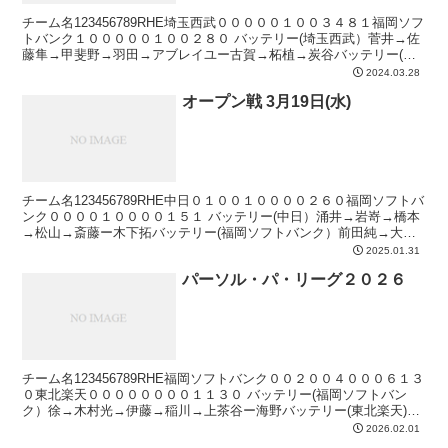
チーム名123456789RHE埼玉西武０００００１００３４８１福岡ソフ
トバンク１０００００１００２８０ バッテリー(埼玉西武）菅井→佐
藤隼→甲斐野→羽田→アブレイユー古賀→柘植→炭谷バッテリー(福
岡ソフトバンク）有原→オスナー甲斐本塁打6...
2024.03.28
オープン戦 3月19日(水)
チーム名123456789RHE中日０１００１００００２６０福岡ソフトバ
ンク００００１００００１５１ バッテリー(中日）涌井→岩嵜→橋本
→松山→斎藤ー木下拓バッテリー(福岡ソフトバンク）前田純→大山
→松本裕ー渡邉陸本塁打なし勝利投手涌井 ２...
2025.01.31
パーソル・パ・リーグ２０２６
チーム名123456789RHE福岡ソフトバンク００２００４０００６１３
０東北楽天００００００００１１３０ バッテリー(福岡ソフトバン
ク）徐→木村光→伊藤→稲川→上茶谷ー海野バッテリー(東北楽天)古
謝→宋→田中千→九谷ー太田本塁打3回表 柳...
2026.02.01