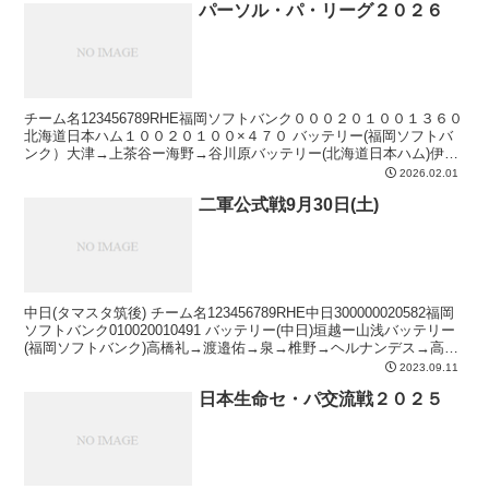
パーソル・パ・リーグ２０２６
チーム名123456789RHE福岡ソフトバンク０００２０１００１３６０
北海道日本ハム１００２０１００×４７０ バッテリー(福岡ソフトバ
ンク）大津→上茶谷ー海野→谷川原バッテリー(北海道日本ハム)伊藤
→達→柳川ー田宮本塁打１回裏 水谷 ソロ...
2026.02.01
二軍公式戦9月30日(土)
中日(タマスタ筑後) チーム名123456789RHE中日300000020582福岡
ソフトバンク010020010491 バッテリー(中日)垣越ー山浅バッテリー
(福岡ソフトバンク)高橋礼→渡邉佑→泉→椎野→ヘルナンデス→高橋
純平ー渡邉陸本...
2023.09.11
日本生命セ・パ交流戦２０２５