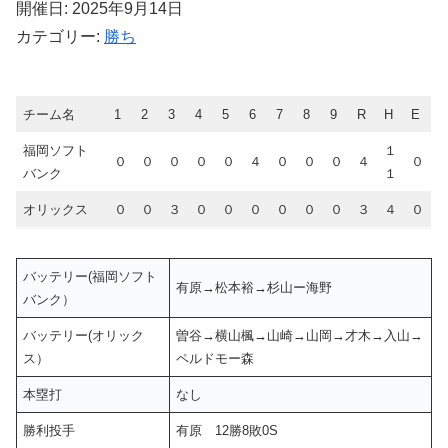
開催日: 2025年9月14日
カテゴリー:
勝ち
チーム名
1
2
3
4
5
6
7
8
9
R
H
E
福岡ソフト
１
０
０
０
０
０
４
０
０
０
４
０
バンク
１
オリックス
０
０
３
０
０
０
０
０
０
３
４
０
バッテリー(福岡ソフト
有原→松本裕→杉山ー海野
バンク）
バッテリー(オリック
曽谷→横山楓→山崎→山岡→才木→入山→
ス）
ペルドモー森
本塁打
なし
勝利投手
有原 12勝8敗0S