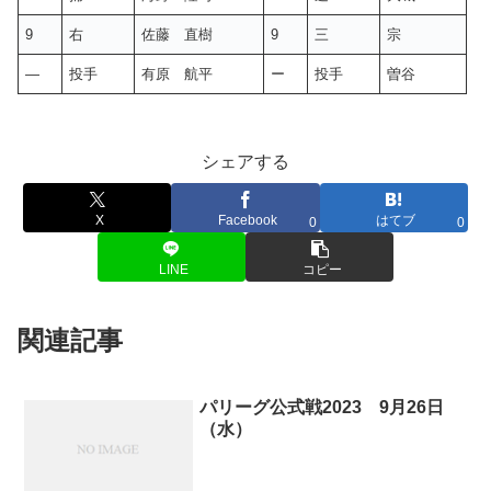
9
右
佐藤 直樹
9
三
宗
—
投手
有原 航平
ー
投手
曽谷
シェアする
X
Facebook
はてブ
0
0
LINE
コピー
関連記事
パリーグ公式戦2023 9月26日
（水）