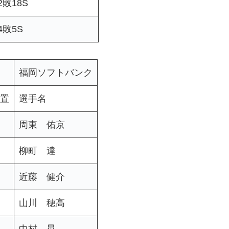
敗18S
4敗5S
福岡ソフトバンク
置
選手名
周東 佑京
柳町 達
近藤 健介
山川 穂高
中村 晃