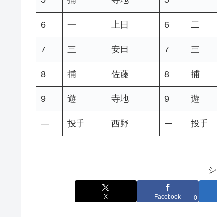
6
一
上田
6
二
7
三
安田
7
三
8
捕
佐藤
8
捕
9
遊
寺地
9
遊
—
投手
西野
ー
投手
シ
X
Facebook
0