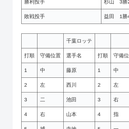
勝利投手
杉山 3勝2
敗戦投手
益田 1勝
千葉ロッテ
打順
守備位置
選手名
打順
守備位
1
中
藤原
1
中
2
左
西川
2
左
3
二
池田
3
右
4
右
山本
4
指
5
捕
寺地
5
一