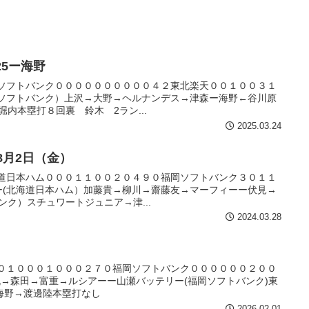
25ー海野
E福岡ソフトバンク００００００００００４２東北楽天００１００３１
岡ソフトバンク）上沢→大野→ヘルナンデス→津森ー海野←谷川原
内本塁打８回裏 鈴木 2ラン...
2025.03.24
8月2日（金）
E北海道日本ハム０００１１００２０４９０福岡ソフトバンク３０１１
ー(北海道日本ハム）加藤貴→柳川→齋藤友→マーフィーー伏見→
ンク）スチュワートジュニア→津...
2024.03.28
E讀賣０１０００１０００２７０福岡ソフトバンク００００００２００
丸→森田→富重→ルシアーー山瀬バッテリー(福岡ソフトバンク)東
海野→渡邊陸本塁打なし
2026.02.01