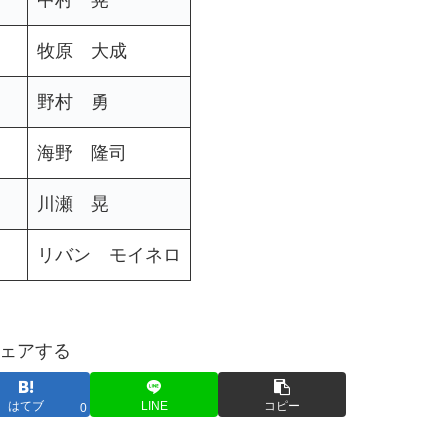
牧原 大成
野村 勇
海野 隆司
川瀬 晃
リバン モイネロ
ェアする
はてブ
LINE
コピー
0