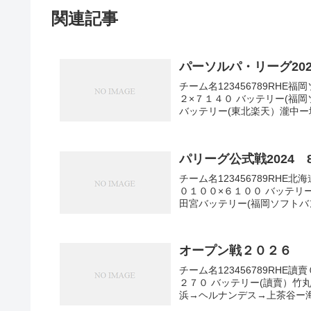
関連記事
パーソルパ・リーグ20
チーム名123456789RH
２×７１４０ バッテリー(福
バッテリー(東北楽天）瀧中ー堀
パリーグ公式戦2024 
チーム名123456789RH
０１００×６１００ バッテリ
田宮バッテリー(福岡ソフトバ
オープン戦２０２６
チーム名123456789RH
２７０ バッテリー(讀賣）竹
浜→ヘルナンデス→上茶谷ー