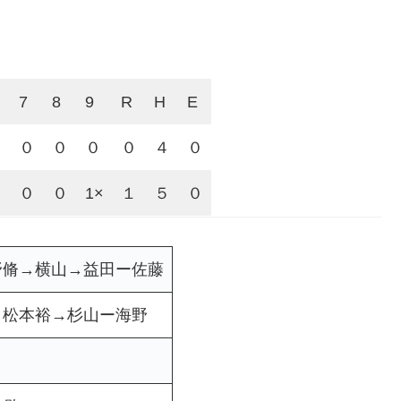
7
8
9
R
H
E
０
０
０
０
０
４
０
０
０
０
1×
１
５
０
野脩→横山→益田ー佐藤
→松本裕→杉山ー海野