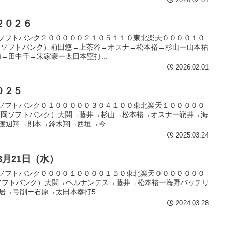
２０２６
E福岡ソフトバンク２０００００２１０５１１０東北楽天００００１０
福岡ソフトバンク）前田悠→上茶谷→オスナ→松本裕→杉山ー山本祐
→田中千→宋家豪ー太田本塁打...
2026.02.01
０２５
E福岡ソフトバンク０１０００００３０４１００東北楽天１０００００
(福岡ソフトバンク）大関→藤井→杉山→松本裕→オスナー嶺井→海
渡辺翔→則本→鈴木翔→西垣→今...
2025.03.24
8月21日（水）
E福岡ソフトバンク００００１００００１５０東北楽天０００００００
岡ソフトバンク）大関→ヘルナンデス→藤井→松本裕ー海野バッテリ
→弓削ー石原→太田本塁打5...
2024.03.28