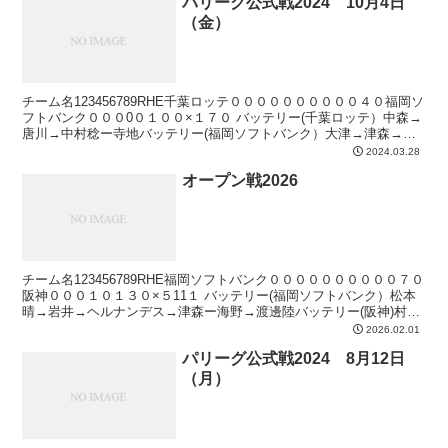
パリーグ公式戦2024 10月4日
（金）
チーム名123456789RHE千葉ロッテ００００００００００４０福岡ソ
フトバンク０００0０１００×１７０ バッテリー(千葉ロッテ）中森→
唐川→中村稔ー寺地バッテリー(福岡ソフトバンク）大津→津森→長
谷川→杉山→ヘルナンデスー甲斐本塁打6回...
2024.03.28
オープン戦2026
チーム名123456789RHE福岡ソフトバンク００００００００００７０
阪神０００１０１３０×５11１ バッテリー(福岡ソフトバンク）松本
晴→岩井→ヘルナンデス→津森ー海野→渡邊陸バッテリー(阪神)村上
→工藤→岩崎→石黒→椎葉→桐敷→木下ー...
2026.02.01
パリーグ公式戦2024 8月12日
（月）