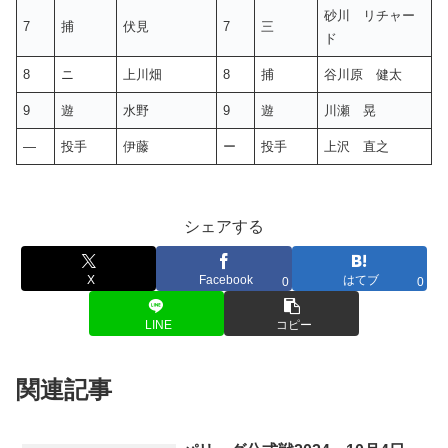
砂川 リチャー
7
捕
伏見
7
三
ド
8
ニ
上川畑
8
捕
谷川原 健太
9
遊
水野
9
遊
川瀬 晃
—
投手
伊藤
ー
投手
上沢 直之
シェアする
X
Facebook
はてブ
0
0
LINE
コピー
関連記事