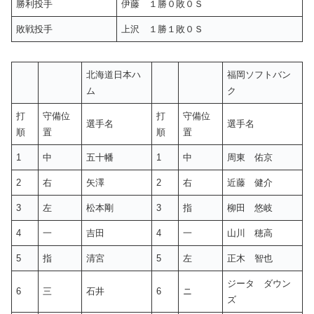
勝利投手
伊藤 １勝０敗０Ｓ
敗戦投手
上沢 １勝１敗０Ｓ
北海道日本ハ
福岡ソフトバン
ム
ク
打
守備位
打
守備位
選手名
選手名
順
置
順
置
1
中
五十幡
1
中
周東 佑京
2
右
矢澤
2
右
近藤 健介
3
左
松本剛
3
指
柳田 悠岐
4
一
吉田
4
一
山川 穂高
5
指
清宮
5
左
正木 智也
ジータ ダウン
6
三
石井
6
ニ
ズ