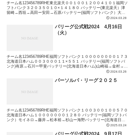
チーム名123456789RHE東北楽天００１００１２００４１０１福岡ソ
フトバンク３２０３５０１０×１４１８０ バッテリー(東北楽天）津
留崎→西垣→高田ー安田→石原バッテリー(福岡ソフトバンク）大関
→杉山→津森→三浦ー海野本塁打5回裏 海野...
2024.03.28
パリーグ公式戦2024 4月16日
（火）
チーム名123456789RHE福岡ソフトバンク１００００００００１７３
北海道日本ハム００３０００１１×５５１ バッテリー(福岡ソフトバ
ンク)有原→石川ー甲斐バッテリー(北海道日本ハム)山崎福→金村→田
中正ー伏見本塁打3回裏 郡司 3ラン2...
2024.03.26
パーソルパ・リーグ２０２５
チーム名123456789RHE福岡ソフトバンク１００３００１００５７０
北海道日本ハム１０００００００１２８０ バッテリー(福岡ソフトバ
ンク）モイネロ→藤井→松本裕→杉山ー海野バッテリー(北海道日本
ハム）山崎福→ザバラ→齋藤→生田目ー伏見→...
2025.03.24
パリーグ公式戦2024 9月17日