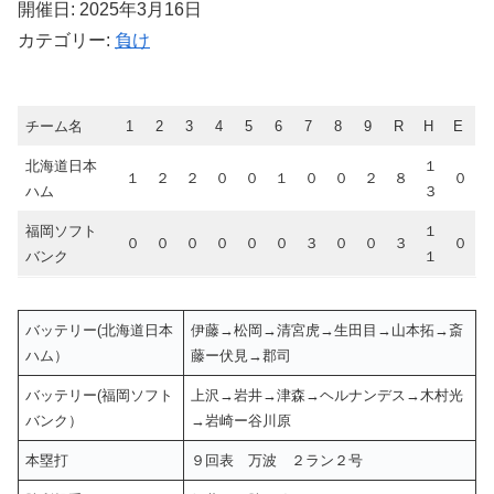
開催日: 2025年3月16日
カテゴリー:
負け
チーム名
1
2
3
4
5
6
7
8
9
R
H
E
北海道日本
１
１
２
２
０
０
１
０
０
２
８
０
ハム
３
福岡ソフト
１
０
０
０
０
０
０
３
０
０
３
０
バンク
１
バッテリー(北海道日本
伊藤→松岡→清宮虎→生田目→山本拓→斎
ハム）
藤ー伏見→郡司
バッテリー(福岡ソフト
上沢→岩井→津森→ヘルナンデス→木村光
バンク）
→岩崎ー谷川原
本塁打
９回表 万波 ２ラン２号