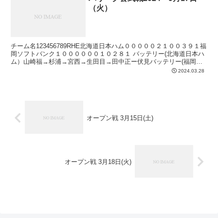
（火）
チーム名123456789RHE北海道日本ハム０００００２１００３９１福
岡ソフトバンク１００００００１０２８１ バッテリー(北海道日本ハ
ム）山崎福→杉浦→宮西→生田目→田中正ー伏見バッテリー(福岡ソ
フトバンク）スチュワートジュニア→岩井→大...
2024.03.28
オープン戦 3月15日(土)
オープン戦 3月18日(火)